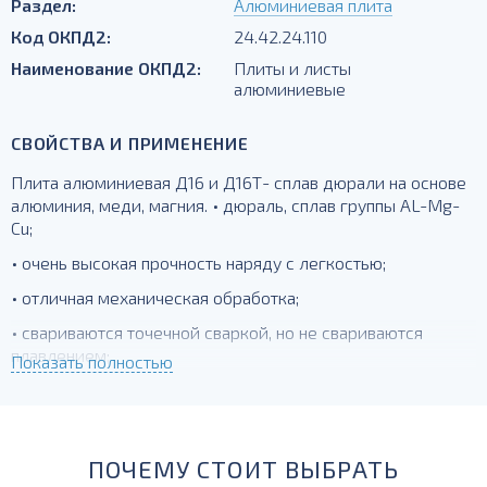
Раздел:
Алюминиевая плита
Код ОКПД2:
24.42.24.110
Наименование ОКПД2:
Плиты и листы
алюминиевые
СВОЙСТВА И ПРИМЕНЕНИЕ
Плита алюминиевая Д16 и Д16Т- сплав дюрали на основе
алюминия, меди, магния. • дюраль, сплав группы AL-Mg-
Cu;
• очень высокая прочность наряду с легкостью;
• отличная механическая обработка;
• свариваются точечной сваркой, но не свариваются
плавлением;
Показать полностью
• Т- упрочненный, закаленный;
для силовых элементов, деталей, работающих при
температурах до -230 град.
ПОЧЕМУ СТОИТ ВЫБРАТЬ