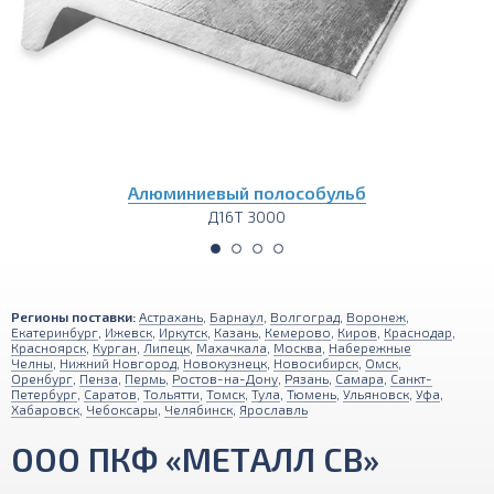
Алюминиевый полособульб
Д16Т 3000
Регионы поставки:
Астрахань
,
Барнаул
,
Волгоград
,
Воронеж
,
Екатеринбург
,
Ижевск
,
Иркутск
,
Казань
,
Кемерово
,
Киров
,
Краснодар
,
Красноярск
,
Курган
,
Липецк
,
Махачкала
,
Москва
,
Набережные
Челны
,
Нижний Новгород
,
Новокузнецк
,
Новосибирск
,
Омск
,
Оренбург
,
Пенза
,
Пермь
,
Ростов-на-Дону
,
Рязань
,
Самара
,
Санкт-
Петербург
,
Саратов
,
Тольятти
,
Томск
,
Тула
,
Тюмень
,
Ульяновск
,
Уфа
,
Хабаровск
,
Чебоксары
,
Челябинск
,
Ярославль
ООО ПКФ «МЕТАЛЛ СВ»