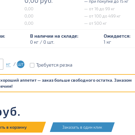
0,00
руб.
— при покупке до 15 кг
0,00
— от 16 до 99 кг
0,00
— от 100 до 499 кг
0,00
— от 500 кг
и:
В наличии на складе:
Ожидается:
0 кг / 0 шт.
1 кг
кг
/
шт
Требуется резка
 хороший аппетит — заказ больше свободного остатка. Заказом
печим!
уб.
ть в корзину
Заказать в один клик