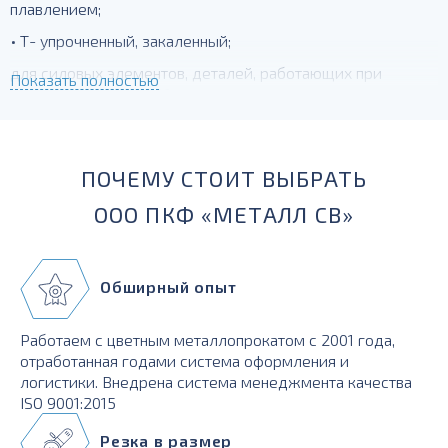
плавлением;
• Т- упрочненный, закаленный;
для силовых элементов, деталей, работающих при
Показать полностью
температурах до -230 град.
ПОЧЕМУ СТОИТ ВЫБРАТЬ
ООО ПКФ «МЕТАЛЛ СВ»
Обширный опыт
Работаем с цветным металлопрокатом с 2001 года,
отработанная годами система оформления и
логистики. Внедрена система менеджмента качества
ISO 9001:2015
Резка в размер