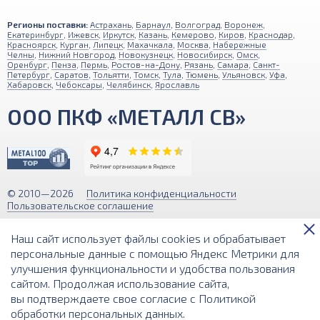
Регионы поставки:
Астрахань
,
Барнаул
,
Волгоград
,
Воронеж
,
Екатеринбург
,
Ижевск
,
Иркутск
,
Казань
,
Кемерово
,
Киров
,
Краснодар
,
Красноярск
,
Курган
,
Липецк
,
Махачкала
,
Москва
,
Набережные
Челны
,
Нижний Новгород
,
Новокузнецк
,
Новосибирск
,
Омск
,
Оренбург
,
Пенза
,
Пермь
,
Ростов-на-Дону
,
Рязань
,
Самара
,
Санкт-
Петербург
,
Саратов
,
Тольятти
,
Томск
,
Тула
,
Тюмень
,
Ульяновск
,
Уфа
,
Хабаровск
,
Чебоксары
,
Челябинск
,
Ярославль
ООО ПКФ «МЕТАЛЛ СВ»
© 2010—2026
Политика конфиденциальности
Пользовательское соглашение
Обращаем ваше внимание на то, что вся информация (включая цены)
Наш сайт использует файлы cookies и обрабатывает
на этом интернет-сайте носит исключительно информационный
характер и ни при каких условиях не является публичной офертой,
персональные данные с помощью Яндекс Метрики для
определяемой положениями Статьи 437 (2) Гражданского кодекса РФ.
улучшения функциональности и удобства пользования
сайтом. Продолжая использование сайта,
Разработка и поддержка сайта
вы подтверждаете свое согласие с
Политикой
обработки персональных данных
.