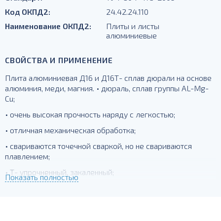
Код ОКПД2:
24.42.24.110
Наименование ОКПД2:
Плиты и листы
алюминиевые
СВОЙСТВА И ПРИМЕНЕНИЕ
Плита алюминиевая Д16 и Д16Т- сплав дюрали на основе
алюминия, меди, магния. • дюраль, сплав группы AL-Mg-
Cu;
• очень высокая прочность наряду с легкостью;
• отличная механическая обработка;
• свариваются точечной сваркой, но не свариваются
плавлением;
• Т- упрочненный, закаленный;
Показать полностью
для силовых элементов, деталей, работающих при
температурах до -230 град.