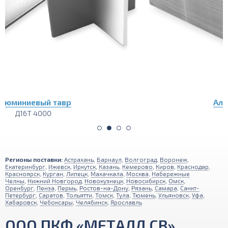
Алюминиевый лист
Д16Т 1200х3000
Регионы поставки:
Астрахань
,
Барнаул
,
Волгоград
,
Воронеж
,
Екатеринбург
,
Ижевск
,
Иркутск
,
Казань
,
Кемерово
,
Киров
,
Краснодар
,
Красноярск
,
Курган
,
Липецк
,
Махачкала
,
Москва
,
Набережные
Челны
,
Нижний Новгород
,
Новокузнецк
,
Новосибирск
,
Омск
,
Оренбург
,
Пенза
,
Пермь
,
Ростов-на-Дону
,
Рязань
,
Самара
,
Санкт-
Петербург
,
Саратов
,
Тольятти
,
Томск
,
Тула
,
Тюмень
,
Ульяновск
,
Уфа
,
Хабаровск
,
Чебоксары
,
Челябинск
,
Ярославль
ООО ПКФ «МЕТАЛЛ СВ»