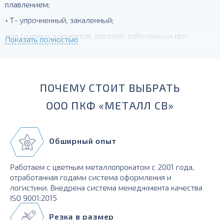
плавлением;
• Т- упрочненный, закаленный;
для силовых элементов, деталей, работающих при
Показать полностью
температурах до -230 град.
ПОЧЕМУ СТОИТ ВЫБРАТЬ
ООО ПКФ «МЕТАЛЛ СВ»
Обширный опыт
Работаем с цветным металлопрокатом с 2001 года,
отработанная годами система оформления и
логистики. Внедрена система менеджмента качества
ISO 9001:2015
Резка в размер