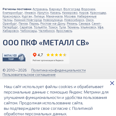
Регионы поставки:
Астрахань
,
Барнаул
,
Волгоград
,
Воронеж
,
Екатеринбург
,
Ижевск
,
Иркутск
,
Казань
,
Кемерово
,
Киров
,
Краснодар
,
Красноярск
,
Курган
,
Липецк
,
Махачкала
,
Москва
,
Набережные
Челны
,
Нижний Новгород
,
Новокузнецк
,
Новосибирск
,
Омск
,
Оренбург
,
Пенза
,
Пермь
,
Ростов-на-Дону
,
Рязань
,
Самара
,
Санкт-
Петербург
,
Саратов
,
Тольятти
,
Томск
,
Тула
,
Тюмень
,
Ульяновск
,
Уфа
,
Хабаровск
,
Чебоксары
,
Челябинск
,
Ярославль
ООО ПКФ «МЕТАЛЛ СВ»
© 2010—2026
Политика конфиденциальности
Пользовательское соглашение
Обращаем ваше внимание на то, что вся информация (включая цены)
Наш сайт использует файлы cookies и обрабатывает
на этом интернет-сайте носит исключительно информационный
характер и ни при каких условиях не является публичной офертой,
персональные данные с помощью Яндекс Метрики для
определяемой положениями Статьи 437 (2) Гражданского кодекса РФ.
улучшения функциональности и удобства пользования
сайтом. Продолжая использование сайта,
Разработка и поддержка сайта
вы подтверждаете свое согласие с
Политикой
обработки персональных данных
.