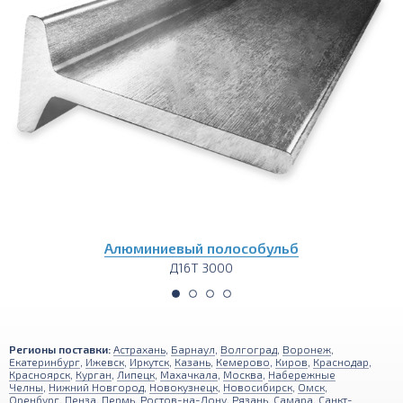
Алюминиевый полособульб
Д16Т 3000
Регионы поставки:
Астрахань
,
Барнаул
,
Волгоград
,
Воронеж
,
Екатеринбург
,
Ижевск
,
Иркутск
,
Казань
,
Кемерово
,
Киров
,
Краснодар
,
Красноярск
,
Курган
,
Липецк
,
Махачкала
,
Москва
,
Набережные
Челны
,
Нижний Новгород
,
Новокузнецк
,
Новосибирск
,
Омск
,
Оренбург
,
Пенза
,
Пермь
,
Ростов-на-Дону
,
Рязань
,
Самара
,
Санкт-