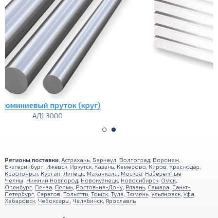
Алюминиевая плита
АД1 1200х3000
Регионы поставки:
Астрахань
,
Барнаул
,
Волгоград
,
Воронеж
,
Екатеринбург
,
Ижевск
,
Иркутск
,
Казань
,
Кемерово
,
Киров
,
Краснодар
,
Красноярск
,
Курган
,
Липецк
,
Махачкала
,
Москва
,
Набережные
Челны
,
Нижний Новгород
,
Новокузнецк
,
Новосибирск
,
Омск
,
Оренбург
,
Пенза
,
Пермь
,
Ростов-на-Дону
,
Рязань
,
Самара
,
Санкт-
Петербург
,
Саратов
,
Тольятти
,
Томск
,
Тула
,
Тюмень
,
Ульяновск
,
Уфа
,
Хабаровск
,
Чебоксары
,
Челябинск
,
Ярославль