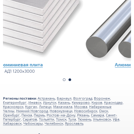
Алюминиевый пруток (круг)
АД1 3000
Регионы поставки:
Астрахань
,
Барнаул
,
Волгоград
,
Воронеж
,
Екатеринбург
,
Ижевск
,
Иркутск
,
Казань
,
Кемерово
,
Киров
,
Краснодар
,
Красноярск
,
Курган
,
Липецк
,
Махачкала
,
Москва
,
Набережные
Челны
,
Нижний Новгород
,
Новокузнецк
,
Новосибирск
,
Омск
,
Оренбург
,
Пенза
,
Пермь
,
Ростов-на-Дону
,
Рязань
,
Самара
,
Санкт-
Петербург
,
Саратов
,
Тольятти
,
Томск
,
Тула
,
Тюмень
,
Ульяновск
,
Уфа
,
Хабаровск
,
Чебоксары
,
Челябинск
,
Ярославль