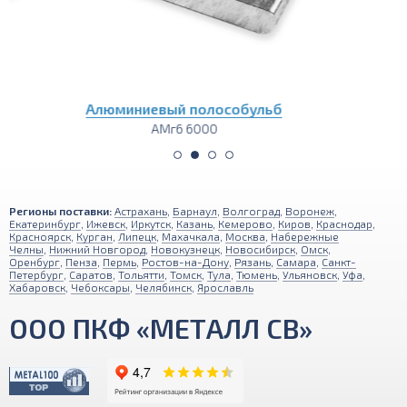
Алюминиевый лист
АМг6 1200х3000
Регионы поставки:
Астрахань
,
Барнаул
,
Волгоград
,
Воронеж
,
Екатеринбург
,
Ижевск
,
Иркутск
,
Казань
,
Кемерово
,
Киров
,
Краснодар
,
Красноярск
,
Курган
,
Липецк
,
Махачкала
,
Москва
,
Набережные
Челны
,
Нижний Новгород
,
Новокузнецк
,
Новосибирск
,
Омск
,
Оренбург
,
Пенза
,
Пермь
,
Ростов-на-Дону
,
Рязань
,
Самара
,
Санкт-
Петербург
,
Саратов
,
Тольятти
,
Томск
,
Тула
,
Тюмень
,
Ульяновск
,
Уфа
,
Хабаровск
,
Чебоксары
,
Челябинск
,
Ярославль
ООО ПКФ «МЕТАЛЛ СВ»