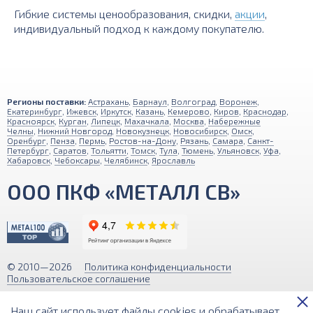
Гибкие системы ценообразования, скидки,
акции
,
индивидуальный подход к каждому покупателю.
Регионы поставки:
Астрахань
,
Барнаул
,
Волгоград
,
Воронеж
,
Екатеринбург
,
Ижевск
,
Иркутск
,
Казань
,
Кемерово
,
Киров
,
Краснодар
,
Красноярск
,
Курган
,
Липецк
,
Махачкала
,
Москва
,
Набережные
Челны
,
Нижний Новгород
,
Новокузнецк
,
Новосибирск
,
Омск
,
Оренбург
,
Пенза
,
Пермь
,
Ростов-на-Дону
,
Рязань
,
Самара
,
Санкт-
Петербург
,
Саратов
,
Тольятти
,
Томск
,
Тула
,
Тюмень
,
Ульяновск
,
Уфа
,
Хабаровск
,
Чебоксары
,
Челябинск
,
Ярославль
ООО ПКФ «МЕТАЛЛ СВ»
© 2010—2026
Политика конфиденциальности
Пользовательское соглашение
Обращаем ваше внимание на то, что вся информация (включая цены)
Наш сайт использует файлы cookies и обрабатывает
на этом интернет-сайте носит исключительно информационный