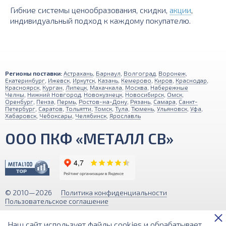
Гибкие системы ценообразования, скидки,
акции
,
индивидуальный подход к каждому покупателю.
Регионы поставки:
Астрахань
,
Барнаул
,
Волгоград
,
Воронеж
,
Екатеринбург
,
Ижевск
,
Иркутск
,
Казань
,
Кемерово
,
Киров
,
Краснодар
,
Красноярск
,
Курган
,
Липецк
,
Махачкала
,
Москва
,
Набережные
Челны
,
Нижний Новгород
,
Новокузнецк
,
Новосибирск
,
Омск
,
Оренбург
,
Пенза
,
Пермь
,
Ростов-на-Дону
,
Рязань
,
Самара
,
Санкт-
Петербург
,
Саратов
,
Тольятти
,
Томск
,
Тула
,
Тюмень
,
Ульяновск
,
Уфа
,
Хабаровск
,
Чебоксары
,
Челябинск
,
Ярославль
ООО ПКФ «МЕТАЛЛ СВ»
© 2010—2026
Политика конфиденциальности
Пользовательское соглашение
Обращаем ваше внимание на то, что вся информация (включая цены)
Наш сайт использует файлы cookies и обрабатывает
на этом интернет-сайте носит исключительно информационный