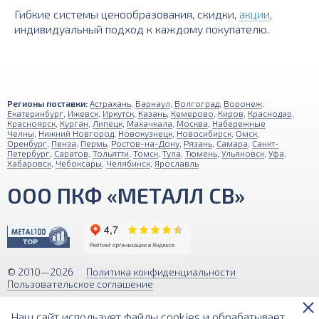
Гибкие системы ценообразования, скидки,
акции
,
индивидуальный подход к каждому покупателю.
Регионы поставки:
Астрахань
,
Барнаул
,
Волгоград
,
Воронеж
,
Екатеринбург
,
Ижевск
,
Иркутск
,
Казань
,
Кемерово
,
Киров
,
Краснодар
,
Красноярск
,
Курган
,
Липецк
,
Махачкала
,
Москва
,
Набережные
Челны
,
Нижний Новгород
,
Новокузнецк
,
Новосибирск
,
Омск
,
Оренбург
,
Пенза
,
Пермь
,
Ростов-на-Дону
,
Рязань
,
Самара
,
Санкт-
Петербург
,
Саратов
,
Тольятти
,
Томск
,
Тула
,
Тюмень
,
Ульяновск
,
Уфа
,
Хабаровск
,
Чебоксары
,
Челябинск
,
Ярославль
ООО ПКФ «МЕТАЛЛ СВ»
© 2010—2026
Политика конфиденциальности
Пользовательское соглашение
Обращаем ваше внимание на то, что вся информация (включая цены)
Наш сайт использует файлы cookies и обрабатывает
на этом интернет-сайте носит исключительно информационный