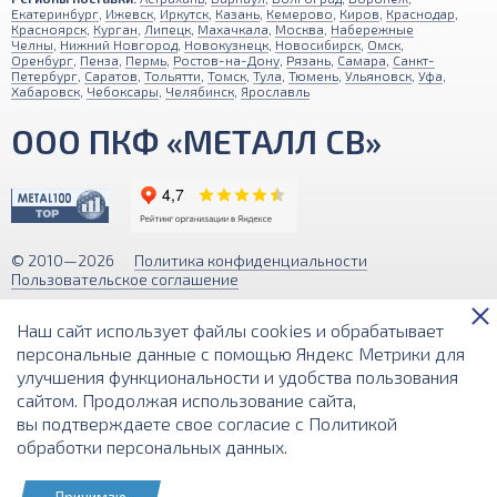
Екатеринбург
,
Ижевск
,
Иркутск
,
Казань
,
Кемерово
,
Киров
,
Краснодар
,
Красноярск
,
Курган
,
Липецк
,
Махачкала
,
Москва
,
Набережные
Челны
,
Нижний Новгород
,
Новокузнецк
,
Новосибирск
,
Омск
,
Оренбург
,
Пенза
,
Пермь
,
Ростов-на-Дону
,
Рязань
,
Самара
,
Санкт-
Петербург
,
Саратов
,
Тольятти
,
Томск
,
Тула
,
Тюмень
,
Ульяновск
,
Уфа
,
Хабаровск
,
Чебоксары
,
Челябинск
,
Ярославль
ООО ПКФ «МЕТАЛЛ СВ»
© 2010—2026
Политика конфиденциальности
Пользовательское соглашение
Обращаем ваше внимание на то, что вся информация (включая цены)
Наш сайт использует файлы cookies и обрабатывает
на этом интернет-сайте носит исключительно информационный
характер и ни при каких условиях не является публичной офертой,
персональные данные с помощью Яндекс Метрики для
определяемой положениями Статьи 437 (2) Гражданского кодекса РФ.
улучшения функциональности и удобства пользования
сайтом. Продолжая использование сайта,
Разработка и поддержка сайта
вы подтверждаете свое согласие с
Политикой
обработки персональных данных
.