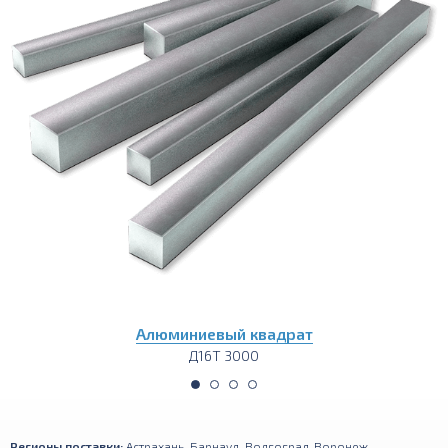
Алюминиевый квадрат
Д16Т 3000
Регионы поставки:
Астрахань
,
Барнаул
,
Волгоград
,
Воронеж
,