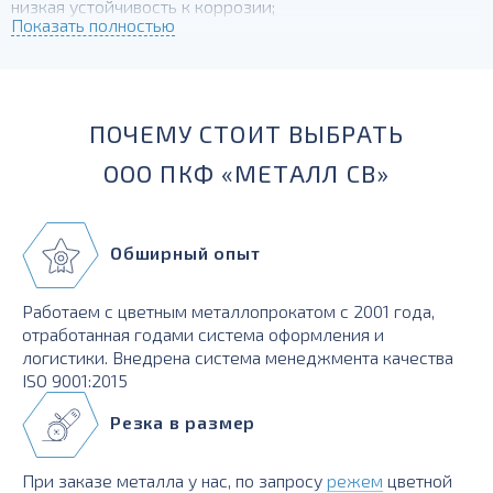
низкая устойчивость к коррозии;
Показать полностью
для силовых элементов, деталей, работающих при
температурах до -230 градусов По ОКПД2 для
алюмининиевого прутка предусмотрен код 24.42.22.110.
ПОЧЕМУ СТОИТ ВЫБРАТЬ
ООО ПКФ «МЕТАЛЛ СВ»
Обширный опыт
Работаем с цветным металлопрокатом с 2001 года,
отработанная годами система оформления и
логистики. Внедрена система менеджмента качества
ISO 9001:2015
Резка в размер
При заказе металла у нас, по запросу
режем
цветной