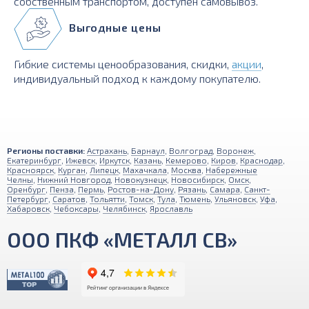
собственным транспортом, доступен самовывоз.
Выгодные цены
Гибкие системы ценообразования, скидки,
акции
,
индивидуальный подход к каждому покупателю.
Регионы поставки:
Астрахань
,
Барнаул
,
Волгоград
,
Воронеж
,
Екатеринбург
,
Ижевск
,
Иркутск
,
Казань
,
Кемерово
,
Киров
,
Краснодар
,
Красноярск
,
Курган
,
Липецк
,
Махачкала
,
Москва
,
Набережные
Челны
,
Нижний Новгород
,
Новокузнецк
,
Новосибирск
,
Омск
,
Оренбург
,
Пенза
,
Пермь
,
Ростов-на-Дону
,
Рязань
,
Самара
,
Санкт-
Петербург
,
Саратов
,
Тольятти
,
Томск
,
Тула
,
Тюмень
,
Ульяновск
,
Уфа
,
Хабаровск
,
Чебоксары
,
Челябинск
,
Ярославль
ООО ПКФ «МЕТАЛЛ СВ»