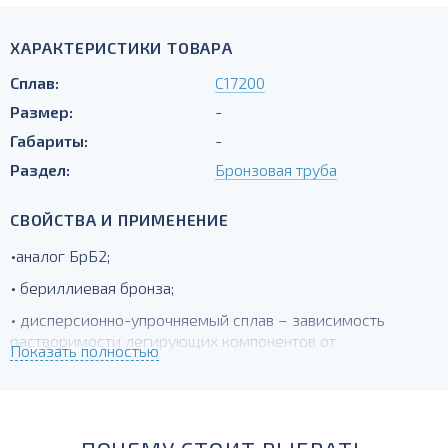
ХАРАКТЕРИСТИКИ ТОВАРА
Сплав:
С17200
Размер:
-
Габариты:
-
Раздел:
Бронзовая труба
СВОЙСТВА И ПРИМЕНЕНИЕ
•аналог БрБ2;
• бериллиевая бронза;
• дисперсионно-упрочняемый сплав – зависимость
растворимости легирующих компонентов от
Показать полностью
температуры;
• высокое сопротивление при знакопеременной нагрузке;
• износостойкость.Для производства пружин и
пружинящих деталей ответственного назначения.