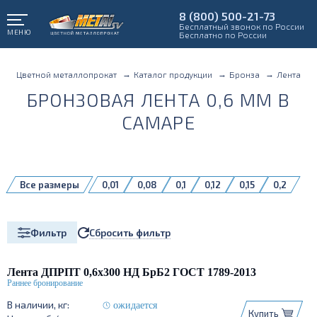
8 (800) 500-21-73
Бесплатный звонок по России
МЕНЮ
Бесплатно по России
Цветной металлопрокат
Каталог продукции
Бронза
Лента
БРОНЗОВАЯ ЛЕНТА 0,6 ММ В
САМАРЕ
Все размеры
0,01
0,08
0,1
0,12
0,15
0,2
0,3
0,5
0,6
0,8
1
1,5
Сбросить фильтр
Фильтр
Лента ДПРПТ 0,6х300 НД БрБ2 ГОСТ 1789-2013
ожидается
Купить