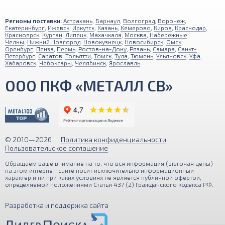
Регионы поставки:
Астрахань
,
Барнаул
,
Волгоград
,
Воронеж
,
Екатеринбург
,
Ижевск
,
Иркутск
,
Казань
,
Кемерово
,
Киров
,
Краснодар
,
Красноярск
,
Курган
,
Липецк
,
Махачкала
,
Москва
,
Набережные
Челны
,
Нижний Новгород
,
Новокузнецк
,
Новосибирск
,
Омск
,
Оренбург
,
Пенза
,
Пермь
,
Ростов-на-Дону
,
Рязань
,
Самара
,
Санкт-
Петербург
,
Саратов
,
Тольятти
,
Томск
,
Тула
,
Тюмень
,
Ульяновск
,
Уфа
,
Хабаровск
,
Чебоксары
,
Челябинск
,
Ярославль
ООО ПКФ «МЕТАЛЛ СВ»
© 2010—2026
Политика конфиденциальности
Пользовательское соглашение
Обращаем ваше внимание на то, что вся информация (включая цены)
Наш сайт использует файлы cookies и обрабатывает
на этом интернет-сайте носит исключительно информационный
характер и ни при каких условиях не является публичной офертой,
персональные данные с помощью Яндекс Метрики для
определяемой положениями Статьи 437 (2) Гражданского кодекса РФ.
улучшения функциональности и удобства пользования
сайтом. Продолжая использование сайта,
Разработка и поддержка сайта
вы подтверждаете свое согласие с
Политикой
обработки персональных данных
.