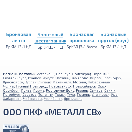
Бронзовая
Бронзовая
Бронзовый
Бронзовый
лента
проволока
пруток (круг)
шестигранник
БрКМЦ3-1 НД
БрКМЦ3-1 бухта
БрКМЦ3-1 НД
БрКМЦ3-1 НД
Регионы поставки:
Астрахань
,
Барнаул
,
Волгоград
,
Воронеж
,
Екатеринбург
,
Ижевск
,
Иркутск
,
Казань
,
Кемерово
,
Киров
,
Краснодар
,
Красноярск
,
Курган
,
Липецк
,
Махачкала
,
Москва
,
Набережные
Челны
,
Нижний Новгород
,
Новокузнецк
,
Новосибирск
,
Омск
,
Оренбург
,
Пенза
,
Пермь
,
Ростов-на-Дону
,
Рязань
,
Самара
,
Санкт-
Петербург
,
Саратов
,
Тольятти
,
Томск
,
Тула
,
Тюмень
,
Ульяновск
,
Уфа
,
Хабаровск
,
Чебоксары
,
Челябинск
,
Ярославль
ООО ПКФ «МЕТАЛЛ СВ»