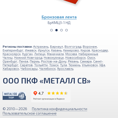
Бронзовый пруток (круг)
БрКМЦ3-1 НД
Регионы поставки:
Астрахань
,
Барнаул
,
Волгоград
,
Воронеж
,
Екатеринбург
,
Ижевск
,
Иркутск
,
Казань
,
Кемерово
,
Киров
,
Краснодар
,
Красноярск
,
Курган
,
Липецк
,
Махачкала
,
Москва
,
Набережные
Челны
,
Нижний Новгород
,
Новокузнецк
,
Новосибирск
,
Омск
,
Оренбург
,
Пенза
,
Пермь
,
Ростов-на-Дону
,
Рязань
,
Самара
,
Санкт-
Петербург
,
Саратов
,
Тольятти
,
Томск
,
Тула
,
Тюмень
,
Ульяновск
,
Уфа
,
Хабаровск
,
Чебоксары
,
Челябинск
,
Ярославль
ООО ПКФ «МЕТАЛЛ СВ»
© 2010—2026
Политика конфиденциальности
Пользовательское соглашение