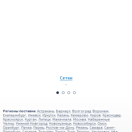
Сетка Бронзо
-
Регионы поставки:
Астрахань
,
Барнаул
,
Волгоград
,
Воронеж
,
Екатеринбург
,
Ижевск
,
Иркутск
,
Казань
,
Кемерово
,
Киров
,
Краснодар
,
Красноярск
,
Курган
,
Липецк
,
Махачкала
,
Москва
,
Набережные
Челны
,
Нижний Новгород
,
Новокузнецк
,
Новосибирск
,
Омск
,
Оренбург
,
Пенза
,
Пермь
,
Ростов-на-Дону
,
Рязань
,
Самара
,
Санкт-
Петербург
,
Саратов
,
Тольятти
,
Томск
,
Тула
,
Тюмень
,
Ульяновск
,
Уфа
,