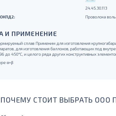
24.45.30.113
 ОКПД2:
Проволока вол
А И ПРИМЕНЕНИЕ
рмируемый сплав Применим для изготовления крупногабари
паратов, для изготовления баллонов, работающих под внут
96 до 450°С, и целого ряда других конструктивных элементо
уре α+β
ПОЧЕМУ СТОИТ ВЫБРАТЬ ООО 