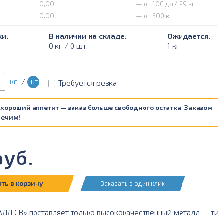
0,00
— от 100 до 499 кг
0,00
— от 500 кг
и:
В наличии на складе:
Ожидается:
0 кг / 0 шт.
1 кг
кг
/
шт
Требуется резка
 хороший аппетит — заказ больше свободного остатка. Заказом
печим!
уб.
ть в корзину
Заказать в один клик
Л СВ» поставляет только высококачественный металл — тита