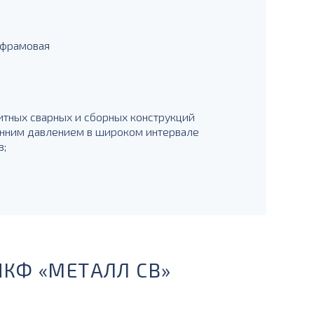
ьфрамовая
тных сварных и сборных конструкций
ренним давлением в широком интервале
в;
ПКФ «МЕТАЛЛ СВ»