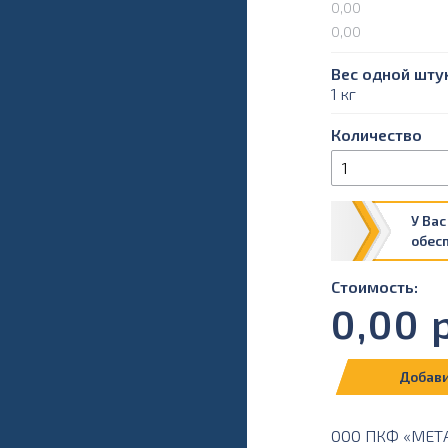
0,00
0,00
Вес одной штук
1 кг
Количество
У Вас
обес
Стоимость:
0,00
р
Добави
ООО ПКФ «МЕТАЛ