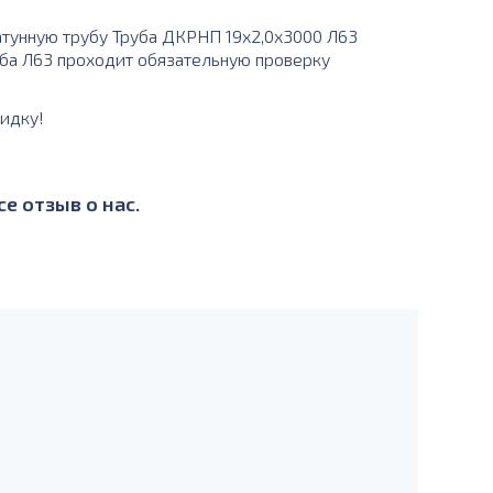
тунную трубу Труба ДКРНП 19х2,0х3000 Л63
руба Л63 проходит обязательную проверку
идку!
!
е отзыв о нас.