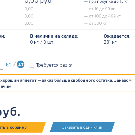
0,00
руб.
— при покупке до 15 кг
0,00
— от 16 до 99 кг
0,00
— от 100 до 499 кг
0,00
— от 500 кг
и:
В наличии на складе:
Ожидается:
0 кг / 0 шт.
231 кг
кг
/
шт
Требуется резка
 хороший аппетит — заказ больше свободного остатка. Заказом
печим!
уб.
ть в корзину
Заказать в один клик