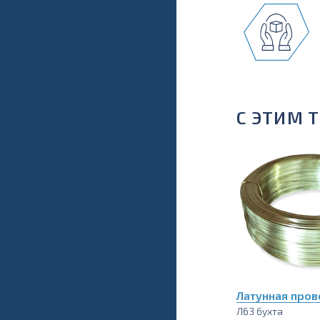
С ЭТИМ 
Латунная пров
Л63 бухта