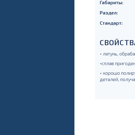
Габариты:
Раздел:
Стандарт:
СВОЙСТВ
• латунь, обра
•сплав пригоде
• хорошо полир
деталей, получ