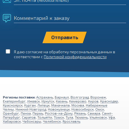
(необязательно)
Комментарий к заказу
Я даю согласие на обработку персональных данных в
соответствии с
Политикой конфиденциальности
Регионы поставки:
Астрахань
,
Барнаул
,
Волгоград
,
Воронеж
,
Екатеринбург
,
Ижевск
,
Иркутск
,
Казань
,
Кемерово
,
Киров
,
Краснодар
,
Красноярск
,
Курган
,
Липецк
,
Махачкала
,
Москва
,
Набережные
Челны
,
Нижний Новгород
,
Новокузнецк
,
Новосибирск
,
Омск
,
Оренбург
,
Пенза
,
Пермь
,
Ростов-на-Дону
,
Рязань
,
Самара
,
Санкт-
Петербург
,
Саратов
,
Тольятти
,
Томск
,
Тула
,
Тюмень
,
Ульяновск
,
Уфа
,
Хабаровск
,
Чебоксары
,
Челябинск
,
Ярославль