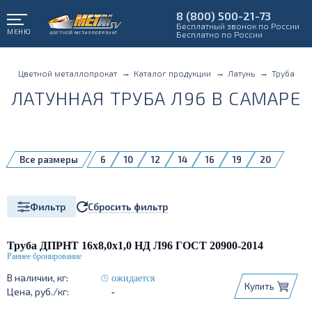
8 (800) 500-21-73
Бесплатный звонок по России
МЕНЮ
Бесплатно по России
Цветной металлопрокат
Каталог продукции
Латунь
Труба
ЛАТУННАЯ ТРУБА Л96 В САМАРЕ
Все размеры
6
10
12
14
16
19
20
22
25
28
30
35
40
45
50
60
65
75
105
Сбросить фильтр
Фильтр
120
Труба ДПРНТ 16х8,0х1,0 НД Л96 ГОСТ 20900-2014
ожидается
Купить
-