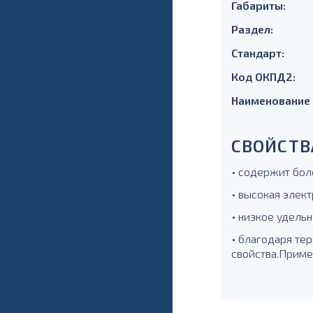
Габариты:
Раздел:
Стандарт:
Код ОКПД2:
Наименование
СВОЙСТВ
• содержит бол
• высокая элек
• низкое удель
• благодаря те
свойства.Приме