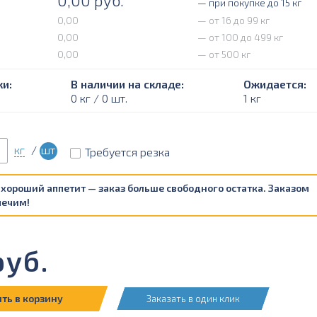
0,00
руб.
— при покупке до 15 кг
0,00
— от 16 до 99 кг
0,00
— от 100 до 499 кг
0,00
— от 500 кг
и:
В наличии на складе:
Ожидается:
0 кг / 0 шт.
1 кг
кг
/
шт
Требуется резка
 хороший аппетит — заказ больше свободного остатка. Заказом
печим!
уб.
ть в корзину
Заказать в один клик