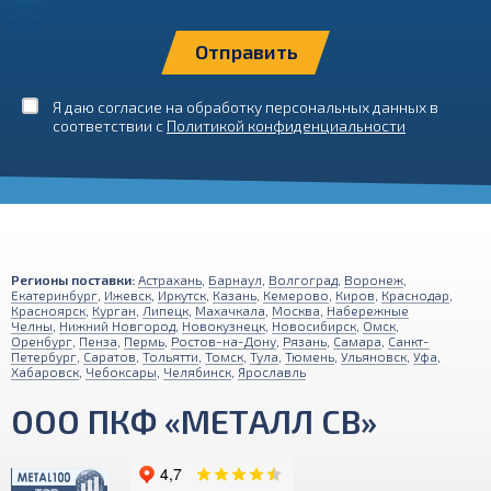
Я даю согласие на обработку персональных данных в
соответствии с
Политикой конфиденциальности
Регионы поставки:
Астрахань
,
Барнаул
,
Волгоград
,
Воронеж
,
Екатеринбург
,
Ижевск
,
Иркутск
,
Казань
,
Кемерово
,
Киров
,
Краснодар
,
Красноярск
,
Курган
,
Липецк
,
Махачкала
,
Москва
,
Набережные
Челны
,
Нижний Новгород
,
Новокузнецк
,
Новосибирск
,
Омск
,
Оренбург
,
Пенза
,
Пермь
,
Ростов-на-Дону
,
Рязань
,
Самара
,
Санкт-
Петербург
,
Саратов
,
Тольятти
,
Томск
,
Тула
,
Тюмень
,
Ульяновск
,
Уфа
,
Хабаровск
,
Чебоксары
,
Челябинск
,
Ярославль
ООО ПКФ «МЕТАЛЛ СВ»