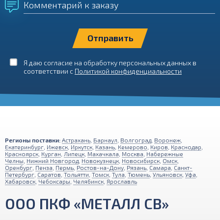
Комментарий к заказу
Я даю согласие на обработку персональных данных в
соответствии с
Политикой конфиденциальности
Регионы поставки:
Астрахань
,
Барнаул
,
Волгоград
,
Воронеж
,
Екатеринбург
,
Ижевск
,
Иркутск
,
Казань
,
Кемерово
,
Киров
,
Краснодар
,
Красноярск
,
Курган
,
Липецк
,
Махачкала
,
Москва
,
Набережные
Челны
,
Нижний Новгород
,
Новокузнецк
,
Новосибирск
,
Омск
,
Оренбург
,
Пенза
,
Пермь
,
Ростов-на-Дону
,
Рязань
,
Самара
,
Санкт-
Петербург
,
Саратов
,
Тольятти
,
Томск
,
Тула
,
Тюмень
,
Ульяновск
,
Уфа
,
Хабаровск
,
Чебоксары
,
Челябинск
,
Ярославль
ООО ПКФ «МЕТАЛЛ СВ»