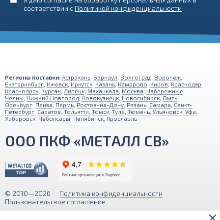
соответствии с
Политикой конфиденциальности
Регионы поставки:
Астрахань
,
Барнаул
,
Волгоград
,
Воронеж
,
Екатеринбург
,
Ижевск
,
Иркутск
,
Казань
,
Кемерово
,
Киров
,
Краснодар
,
Красноярск
,
Курган
,
Липецк
,
Махачкала
,
Москва
,
Набережные
Челны
,
Нижний Новгород
,
Новокузнецк
,
Новосибирск
,
Омск
,
Оренбург
,
Пенза
,
Пермь
,
Ростов-на-Дону
,
Рязань
,
Самара
,
Санкт-
Петербург
,
Саратов
,
Тольятти
,
Томск
,
Тула
,
Тюмень
,
Ульяновск
,
Уфа
,
Хабаровск
,
Чебоксары
,
Челябинск
,
Ярославль
ООО ПКФ «МЕТАЛЛ СВ»
© 2010—2026
Политика конфиденциальности
Пользовательское соглашение
Обращаем ваше внимание на то, что вся информация (включая цены)