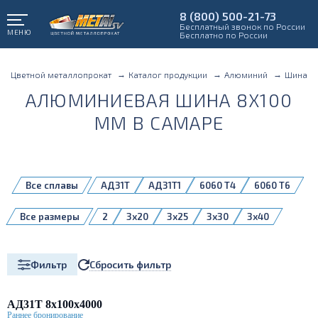
8 (800) 500-21-73
Бесплатный звонок по России
МЕНЮ
Бесплатно по России
Цветной металлопрокат
Каталог продукции
Алюминий
Шина
АЛЮМИНИЕВАЯ ШИНА 8X100
ММ В САМАРЕ
Все сплавы
АД31Т
АД31Т1
6060 Т4
6060 Т6
Все размеры
2
3x20
3x25
3x30
3x40
3x50
4x20
4x30
4x40
4x60
5x20
5x30
5x40
5x50
5x60
Сбросить фильтр
Фильтр
5x80
6x20
6x30
6x40
6x50
6x60
6x80
8x100
8x30
8x40
8x50
8x60
8x80
АД31Т 8х100х4000