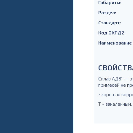
Габариты:
Раздел:
Стандарт:
Код ОКПД2:
Наименование
СВОЙСТВ
Сплав АД31 — э
примесей не пр
• хорошая корр
Т - закаленный