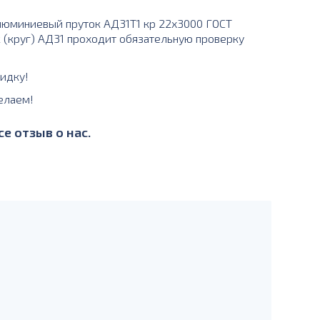
люминиевый пруток АД31Т1 кр 22х3000 ГОСТ
к (круг) АД31 проходит обязательную проверку
идку!
елаем!
е отзыв о нас.