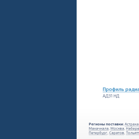
Профиль радиа
АД31 НД
Регионы поставки:
Астраха
Махачкала
,
Москва
,
Набер
Петербург
,
Саратов
,
Тольят