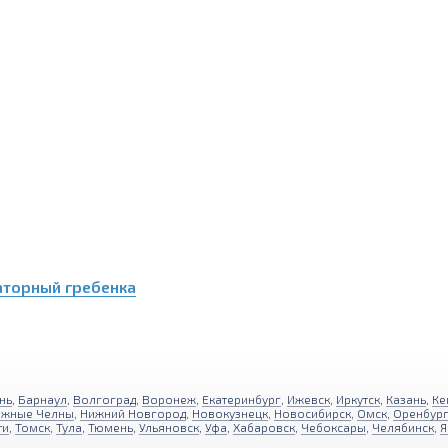
торный гребенка
нь
,
Барнаул
,
Волгоград
,
Воронеж
,
Екатеринбург
,
Ижевск
,
Иркутск
,
Казань
,
Ке
ежные Челны
,
Нижний Новгород
,
Новокузнецк
,
Новосибирск
,
Омск
,
Оренбур
ти
,
Томск
,
Тула
,
Тюмень
,
Ульяновск
,
Уфа
,
Хабаровск
,
Чебоксары
,
Челябинск
,
Я