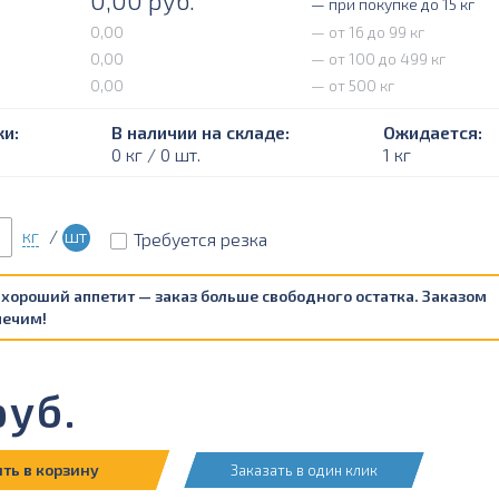
0,00
руб.
— при покупке до 15 кг
0,00
— от 16 до 99 кг
0,00
— от 100 до 499 кг
0,00
— от 500 кг
и:
В наличии на складе:
Ожидается:
0 кг / 0 шт.
1 кг
кг
/
шт
Требуется резка
 хороший аппетит — заказ больше свободного остатка. Заказом
печим!
уб.
ть в корзину
Заказать в один клик