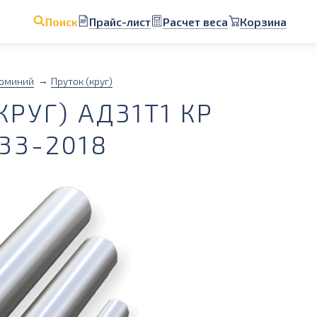
Прайс-лист
Расчет веса
Корзина
Поиск
юминий
Пруток (круг)
РУГ) АД31Т1 КР
33-2018