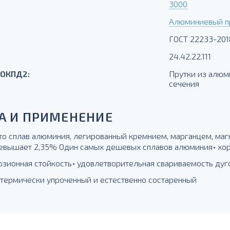
3000
Алюминиевый пр
ГОСТ 22233-201
24.42.22.111
 ОКПД2:
Прутки из алюм
сечения
А И ПРИМЕНЕНИЕ
то сплав алюминия, легированный кремнием, марганцем, маг
евышает 2,35% Один самых дешевых сплавов алюминия• хор
озионная стойкость• удовлетворительная свариваемость дуго
, термически упроченный и естественно состаренный