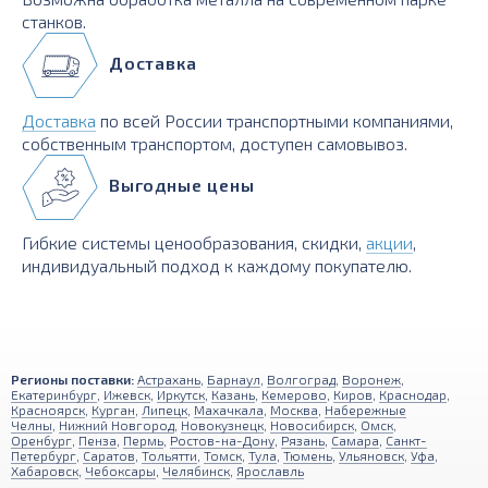
станков.
Доставка
Доставка
по всей России транспортными компаниями,
собственным транспортом, доступен самовывоз.
Выгодные цены
Гибкие системы ценообразования, скидки,
акции
,
индивидуальный подход к каждому покупателю.
Регионы поставки:
Астрахань
,
Барнаул
,
Волгоград
,
Воронеж
,
Екатеринбург
,
Ижевск
,
Иркутск
,
Казань
,
Кемерово
,
Киров
,
Краснодар
,
Красноярск
,
Курган
,
Липецк
,
Махачкала
,
Москва
,
Набережные
Челны
,
Нижний Новгород
,
Новокузнецк
,
Новосибирск
,
Омск
,
Оренбург
,
Пенза
,
Пермь
,
Ростов-на-Дону
,
Рязань
,
Самара
,
Санкт-
Петербург
,
Саратов
,
Тольятти
,
Томск
,
Тула
,
Тюмень
,
Ульяновск
,
Уфа
,
Хабаровск
,
Чебоксары
,
Челябинск
,
Ярославль