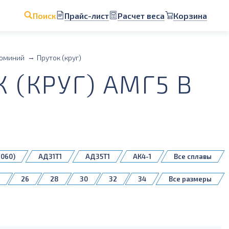
Прайс-лист
Расчет веса
Корзина
Поиск
юминий
Пруток (круг)
(КРУГ) АМГ5 В
6060)
АД31Т1
АД35Т1
АК4-1
Все сплавы
АМг61
АМг6М
АМц
В95
26
28
30
32
34
Все размеры
1
6060 Т4
6060 Т6
6060 Т66
60
65
70
75
80
85
160
170
180
190
200
310
320
350
360
400
500