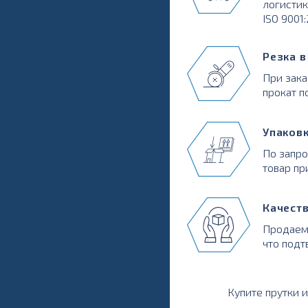
логистик
ISO 9001
Резка 
При зака
прокат п
Упаков
По запр
товар пр
Качест
Продаем
что подт
Купите прутки и