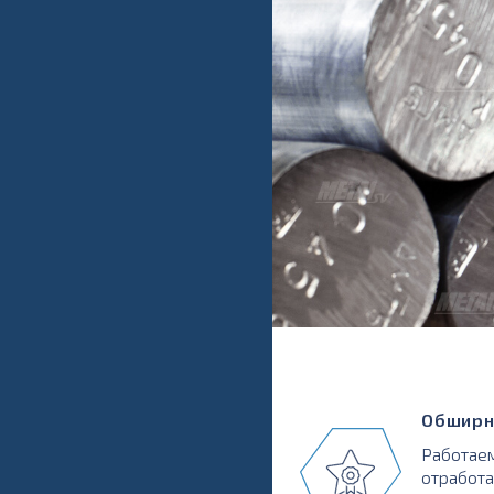
Обширн
Работаем
отработа