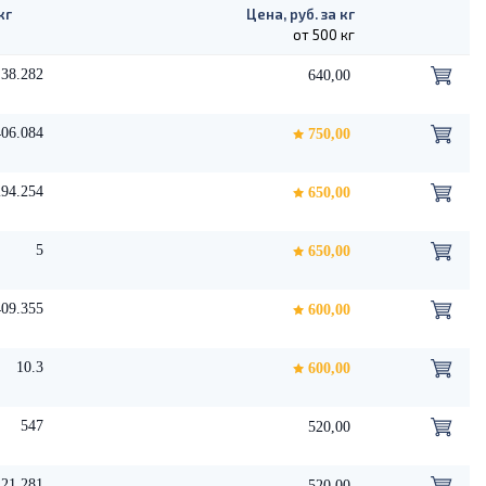
кг
Цена, руб. за кг
от 500 кг
38.282
640,00
406.084
750,00
294.254
650,00
5
650,00
409.355
600,00
10.3
600,00
547
520,00
421.281
520,00