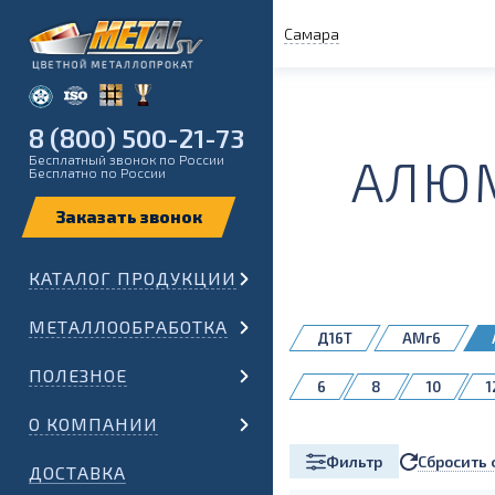
Самара
8 (800) 500-21-73
АЛЮМ
Бесплатный звонок по России
Бесплатно по России
КАТАЛОГ ПРОДУКЦИИ
МЕТАЛЛООБРАБОТКА
Д16Т
АМг6
АК4-1 Т1
АК6
ПОЛЕЗНОЕ
6
8
10
1
В95Т1
группа АМц
35
36
38
О КОМПАНИИ
90
95
100
Сбросить 
Фильтр
210
220
230
ДОСТАВКА
420