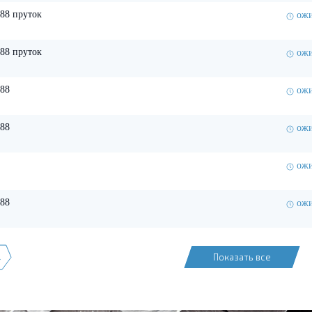
88 пруток
ожи
88 пруток
ожи
88
ожи
88
ожи
ожи
88
ожи
→
Показать все