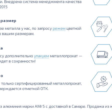
и. Внедрена система менеджмента качества
:2015
в размер
зе металла у нас, по запросу
режем
цветной
о вашим размерам.
ка
осу дополнительно
упакуем
металлопрокат —
идет в сохранности!
во
 только сертифицированный металлопрокат,
верждается отметкой ОТК.
з алюминия марки АМг5 с доставкой в Самаре. Продажа из нал