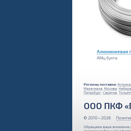
Алюминиевая 
АМц бухта
Регионы поставки:
Астраха
Махачкала
,
Москва
,
Набер
Петербург
,
Саратов
,
Тольят
ООО ПКФ «
© 2010—2026
Полити
Обращаем ваше внимание на
является публичной оферто