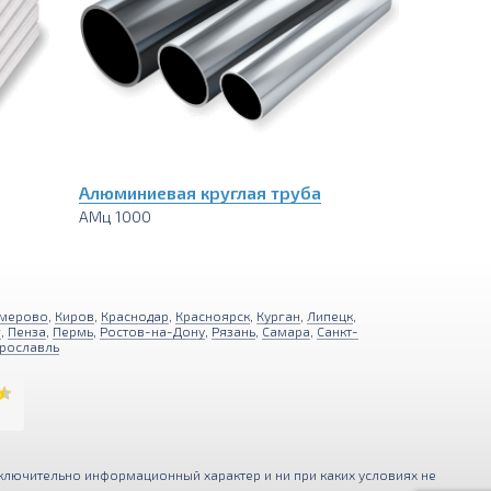
Алюминиевая круглая труба
АМц 1000
мерово
,
Киров
,
Краснодар
,
Красноярск
,
Курган
,
Липецк
,
г
,
Пенза
,
Пермь
,
Ростов-на-Дону
,
Рязань
,
Самара
,
Санкт-
рославль
ключительно информационный характер и ни при каких условиях не