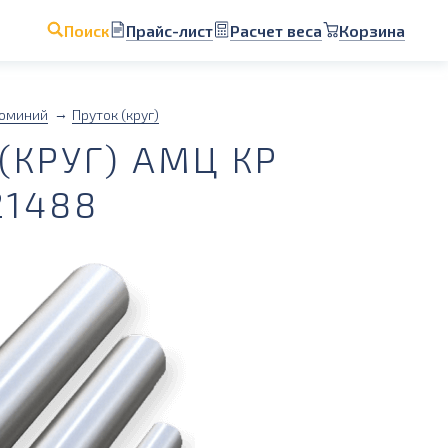
Прайс-лист
Расчет веса
Корзина
Поиск
юминий
Пруток (круг)
КРУГ) АМЦ КР
21488