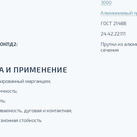
3000
Алюминиевый пр
ГОСТ 21488
24.42.22.111
 ОКПД2:
Прутки из алюм
сечения
А И ПРИМЕНЕНИЕ
гированный марганцем;
ичность;
ть;
ваемость, дуговая и контактная;
озионная стойкость