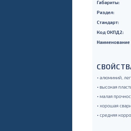
Габариты:
Раздел:
Стандарт:
Код ОКПД2:
Наименование
СВОЙСТВ
• алюминий, ле
• высокая пласт
• малая прочнос
• хорошая свари
• средняя корр