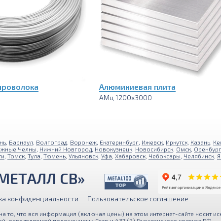
проволока
Алюминиевая плита
АМц 1200х3000
нь
,
Барнаул
,
Волгоград
,
Воронеж
,
Екатеринбург
,
Ижевск
,
Иркутск
,
Казань
,
Ке
ежные Челны
,
Нижний Новгород
,
Новокузнецк
,
Новосибирск
,
Омск
,
Оренбур
ти
,
Томск
,
Тула
,
Тюмень
,
Ульяновск
,
Уфа
,
Хабаровск
,
Чебоксары
,
Челябинск
,
Я
МЕТАЛЛ СВ»
ка конфиденциальности
Пользовательское соглашение
 то, что вся информация (включая цены) на этом интернет-сайте носит ис
й, определяемой положениями Статьи 437 (2) Гражданского кодекса РФ.