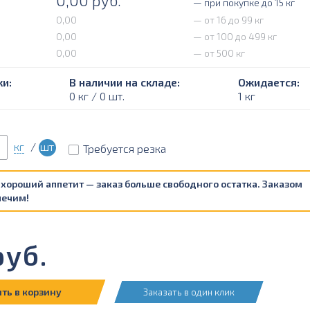
0,00
руб.
— при покупке до 15 кг
0,00
— от 16 до 99 кг
0,00
— от 100 до 499 кг
0,00
— от 500 кг
и:
В наличии на складе:
Ожидается:
0 кг / 0 шт.
1 кг
кг
/
шт
Требуется резка
 хороший аппетит — заказ больше свободного остатка. Заказом
печим!
уб.
ть в корзину
Заказать в один клик