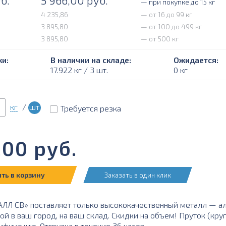
б.
5 966,00
руб.
— при покупке до 15 кг
4 235,86
— от 16 до 99 кг
3 895,80
— от 100 до 499 кг
3 895,80
— от 500 кг
и:
В наличии на складе:
Ожидается:
17.922 кг / 3 шт.
0 кг
кг
/
шт
Требуется резка
,00
руб.
ть в корзину
Заказать в один клик
Л СВ» поставляет только высококачественный металл — а
ой в ваш город, на ваш склад. Скидки на объем! Пруток (кр
ификацию. Отгрузка в течение 36 часов.