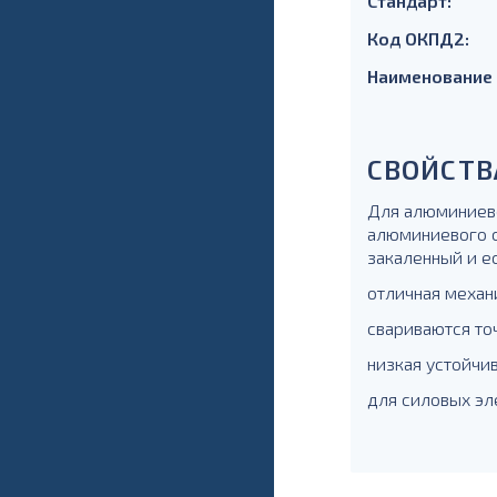
Стандарт:
Код ОКПД2:
Наименование
СВОЙСТВ
Для алюминиево
алюминиевого с
закаленный и е
отличная механ
свариваются то
низкая устойчив
для силовых эл