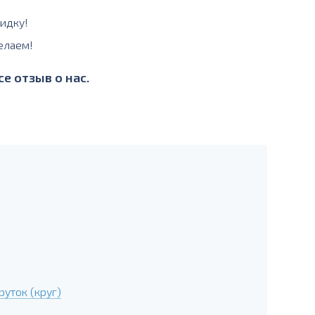
идку!
елаем!
е отзыв о нас.
уток (круг)