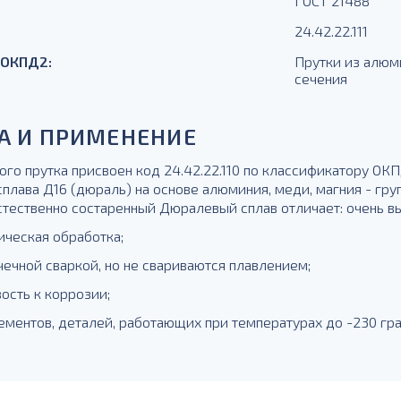
ГОСТ 21488
24.42.22.111
 ОКПД2:
Прутки из алюм
сечения
А И ПРИМЕНЕНИЕ
го прутка присвоен код 24.42.22.110 по классификатору ОКП
плава Д16 (дюраль) на основе алюминия, меди, магния - гру
стественно состаренный Дюралевый сплав отличает: очень вы
ическая обработка;
чечной сваркой, но не свариваются плавлением;
ость к коррозии;
ементов, деталей, работающих при температурах до -230 гр