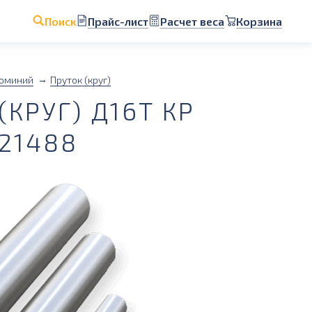
Прайс-лист
Расчет веса
Корзина
Поиск
юминий
Пруток (круг)
КРУГ) Д16Т КР
21488