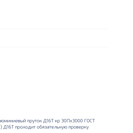
люминиевый пруток Д16Т кр 30Пх3000 ГОСТ
уг) Д16Т проходит обязательную проверку