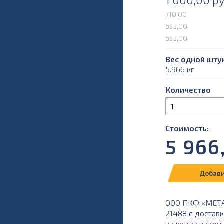
1 000,00
ру
710,00
653,00
653,00
Вес одной штук
5.966 кг
Количество
Стоимость:
5 966
Добави
ООО ПКФ «МЕТАЛ
21488 с доставк
качества и серт