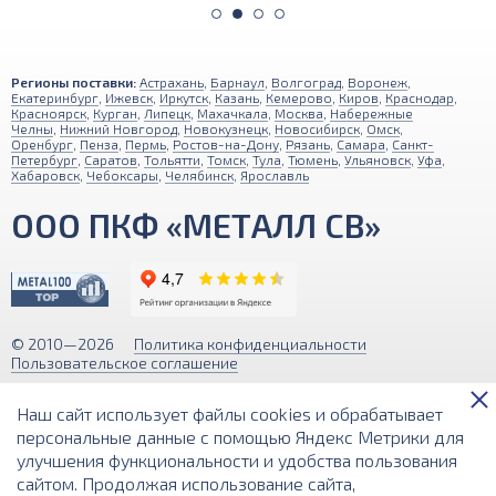
Регионы поставки:
Астрахань
,
Барнаул
,
Волгоград
,
Воронеж
,
Екатеринбург
,
Ижевск
,
Иркутск
,
Казань
,
Кемерово
,
Киров
,
Краснодар
,
Красноярск
,
Курган
,
Липецк
,
Махачкала
,
Москва
,
Набережные
Челны
,
Нижний Новгород
,
Новокузнецк
,
Новосибирск
,
Омск
,
Оренбург
,
Пенза
,
Пермь
,
Ростов-на-Дону
,
Рязань
,
Самара
,
Санкт-
Петербург
,
Саратов
,
Тольятти
,
Томск
,
Тула
,
Тюмень
,
Ульяновск
,
Уфа
,
Хабаровск
,
Чебоксары
,
Челябинск
,
Ярославль
ООО ПКФ «МЕТАЛЛ СВ»
© 2010—2026
Политика конфиденциальности
Пользовательское соглашение
Обращаем ваше внимание на то, что вся информация (включая цены)
Наш сайт использует файлы cookies и обрабатывает
на этом интернет-сайте носит исключительно информационный
характер и ни при каких условиях не является публичной офертой,
персональные данные с помощью Яндекс Метрики для
определяемой положениями Статьи 437 (2) Гражданского кодекса РФ.
улучшения функциональности и удобства пользования
сайтом. Продолжая использование сайта,
Разработка и поддержка сайта