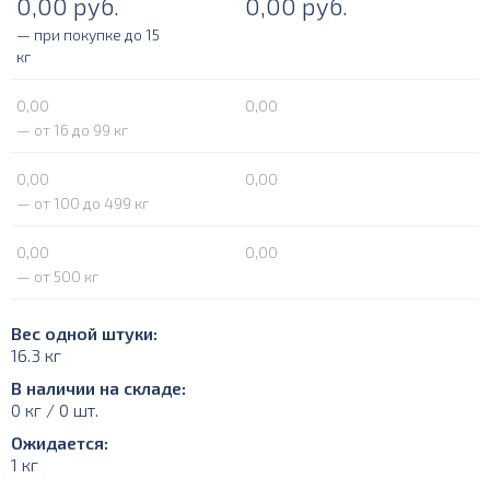
0,00
руб.
0,00
руб.
— при покупке до 15
кг
0,00
0,00
— от 16 до 99 кг
0,00
0,00
— от 100 до 499 кг
0,00
0,00
— от 500 кг
Вес одной штуки:
16.3 кг
В наличии на складе:
0 кг / 0 шт.
Ожидается:
1 кг