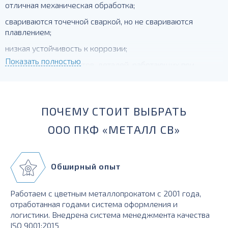
отличная механическая обработка;
свариваются точечной сваркой, но не свариваются
плавлением;
низкая устойчивость к коррозии;
Показать полностью
для силовых элементов, деталей, работающих при
температурах до -230 градусов
ПОЧЕМУ СТОИТ ВЫБРАТЬ
ООО ПКФ «МЕТАЛЛ СВ»
Обширный опыт
Работаем с цветным металлопрокатом с 2001 года,
отработанная годами система оформления и
логистики. Внедрена система менеджмента качества
ISO 9001:2015