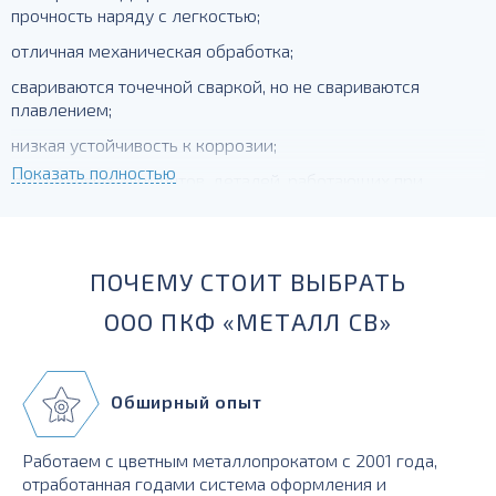
прочность наряду с легкостью;
отличная механическая обработка;
свариваются точечной сваркой, но не свариваются
плавлением;
низкая устойчивость к коррозии;
Показать полностью
для силовых элементов, деталей, работающих при
температурах до -230 градусов
ПОЧЕМУ СТОИТ ВЫБРАТЬ
ООО ПКФ «МЕТАЛЛ СВ»
Обширный опыт
Работаем с цветным металлопрокатом с 2001 года,
отработанная годами система оформления и