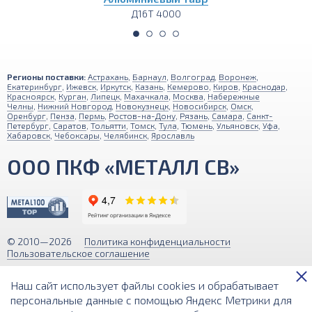
Д16Т 4000
Регионы поставки:
Астрахань
,
Барнаул
,
Волгоград
,
Воронеж
,
Екатеринбург
,
Ижевск
,
Иркутск
,
Казань
,
Кемерово
,
Киров
,
Краснодар
,
Красноярск
,
Курган
,
Липецк
,
Махачкала
,
Москва
,
Набережные
Челны
,
Нижний Новгород
,
Новокузнецк
,
Новосибирск
,
Омск
,
Оренбург
,
Пенза
,
Пермь
,
Ростов-на-Дону
,
Рязань
,
Самара
,
Санкт-
Петербург
,
Саратов
,
Тольятти
,
Томск
,
Тула
,
Тюмень
,
Ульяновск
,
Уфа
,
Хабаровск
,
Чебоксары
,
Челябинск
,
Ярославль
ООО ПКФ «МЕТАЛЛ СВ»
© 2010—2026
Политика конфиденциальности
Пользовательское соглашение
Обращаем ваше внимание на то, что вся информация (включая цены)
Наш сайт использует файлы cookies и обрабатывает
на этом интернет-сайте носит исключительно информационный
характер и ни при каких условиях не является публичной офертой,
персональные данные с помощью Яндекс Метрики для
определяемой положениями Статьи 437 (2) Гражданского кодекса РФ.