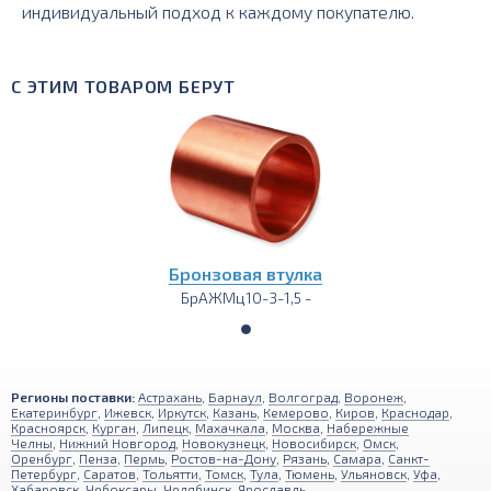
индивидуальный подход к каждому покупателю.
С ЭТИМ ТОВАРОМ БЕРУТ
Бронзовая втулка
БрАЖМц10-3-1,5 -
Регионы поставки:
Астрахань
,
Барнаул
,
Волгоград
,
Воронеж
,
Екатеринбург
,
Ижевск
,
Иркутск
,
Казань
,
Кемерово
,
Киров
,
Краснодар
,
Красноярск
,
Курган
,
Липецк
,
Махачкала
,
Москва
,
Набережные
Челны
,
Нижний Новгород
,
Новокузнецк
,
Новосибирск
,
Омск
,
Оренбург
,
Пенза
,
Пермь
,
Ростов-на-Дону
,
Рязань
,
Самара
,
Санкт-
Петербург
,
Саратов
,
Тольятти
,
Томск
,
Тула
,
Тюмень
,
Ульяновск
,
Уфа
,
Хабаровск
,
Чебоксары
,
Челябинск
,
Ярославль