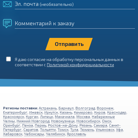
Эл. почта
(необязательно)
Комментарий к заказу
Я даю согласие на обработку персональных данных в
соответствии с
Политикой конфиденциальности
Регионы поставки:
Астрахань
,
Барнаул
,
Волгоград
,
Воронеж
,
Екатеринбург
,
Ижевск
,
Иркутск
,
Казань
,
Кемерово
,
Киров
,
Краснодар
,
Красноярск
,
Курган
,
Липецк
,
Махачкала
,
Москва
,
Набережные
Челны
,
Нижний Новгород
,
Новокузнецк
,
Новосибирск
,
Омск
,
Оренбург
,
Пенза
,
Пермь
,
Ростов-на-Дону
,
Рязань
,
Самара
,
Санкт-
Петербург
,
Саратов
,
Тольятти
,
Томск
,
Тула
,
Тюмень
,
Ульяновск
,
Уфа
,
Хабаровск
,
Чебоксары
,
Челябинск
,
Ярославль