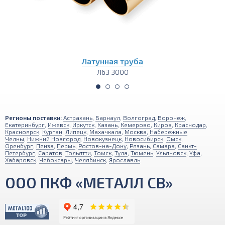
унная труба
Латунна
Л63 3000
Л6
Регионы поставки:
Астрахань
,
Барнаул
,
Волгоград
,
Воронеж
,
Екатеринбург
,
Ижевск
,
Иркутск
,
Казань
,
Кемерово
,
Киров
,
Краснодар
,
Красноярск
,
Курган
,
Липецк
,
Махачкала
,
Москва
,
Набережные
Челны
,
Нижний Новгород
,
Новокузнецк
,
Новосибирск
,
Омск
,
Оренбург
,
Пенза
,
Пермь
,
Ростов-на-Дону
,
Рязань
,
Самара
,
Санкт-
Петербург
,
Саратов
,
Тольятти
,
Томск
,
Тула
,
Тюмень
,
Ульяновск
,
Уфа
,
Хабаровск
,
Чебоксары
,
Челябинск
,
Ярославль
ООО ПКФ «МЕТАЛЛ СВ»