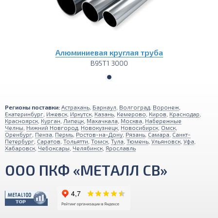
Алюминиевая круглая труба
В95Т1 3000
Регионы поставки:
Астрахань
,
Барнаул
,
Волгоград
,
Воронеж
,
Екатеринбург
,
Ижевск
,
Иркутск
,
Казань
,
Кемерово
,
Киров
,
Краснодар
,
Красноярск
,
Курган
,
Липецк
,
Махачкала
,
Москва
,
Набережные
Челны
,
Нижний Новгород
,
Новокузнецк
,
Новосибирск
,
Омск
,
Оренбург
,
Пенза
,
Пермь
,
Ростов-на-Дону
,
Рязань
,
Самара
,
Санкт-
Петербург
,
Саратов
,
Тольятти
,
Томск
,
Тула
,
Тюмень
,
Ульяновск
,
Уфа
,
Хабаровск
,
Чебоксары
,
Челябинск
,
Ярославль
ООО ПКФ «МЕТАЛЛ СВ»